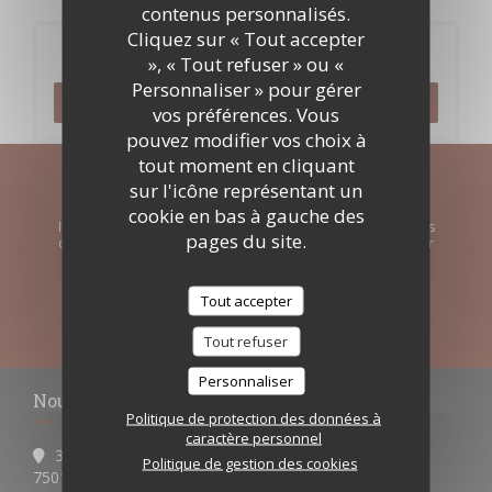
contenus personnalisés.
Cliquez sur « Tout accepter
Réservation
», « Tout refuser » ou «
Personnaliser » pour gérer
RÉSERVER
vos préférences. Vous
pouvez modifier vos choix à
tout moment en cliquant
sur l'icône représentant un
Newsletter
*
cookie en bas à gauche des
Inscrivez-vous à notre lettre d'information pour recevoir des
pages du site.
communications personnalisées et des offres marketing par
courriel.
Tout accepter
S'ABONNER
Tout refuser
Personnaliser
Nous contacter
Politique de protection des données à
caractère personnel
3 Av. Théophile Gautier
Politique de gestion des cookies
((ouvre une nouvelle fenêtre))
75016 Paris